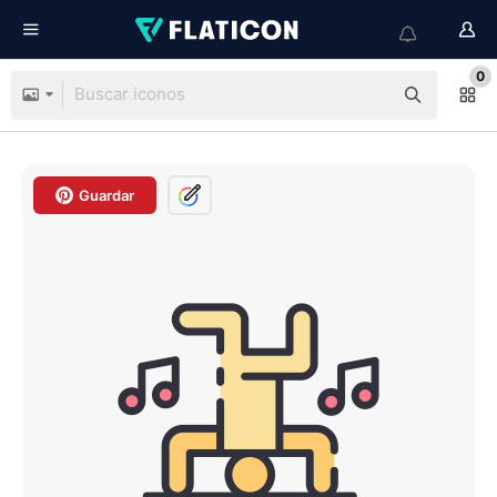
0
Guardar