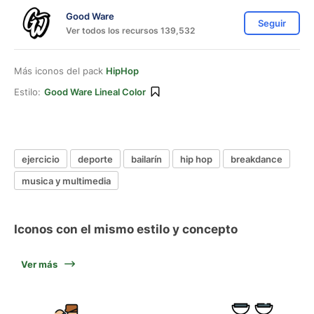
Good Ware
Seguir
Ver todos los recursos 139,532
Más iconos del pack
HipHop
Estilo:
Good Ware Lineal Color
ejercicio
deporte
bailarín
hip hop
breakdance
musica y multimedia
Iconos con el mismo estilo y concepto
Ver más