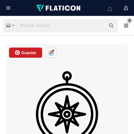
0
Guardar