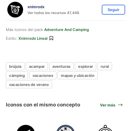
xnimrodx
Seguir
Ver todos los recursos 47,448
Más iconos del pack
Adventure And Camping
Estilo:
Xnimrodx Lineal
brújula
acampar
aventuras
explorar
rural
cámping
vacaciones
mapas y ubicación
vacaciones de verano
Iconos con el mismo concepto
Ver más