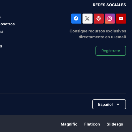
REDES SOCIALES
s
nosotros
Consigue recursos exclusivos
ia
directamente en tu email
os
Regístrate
Español
Magnific
Flaticon
Slidesgo