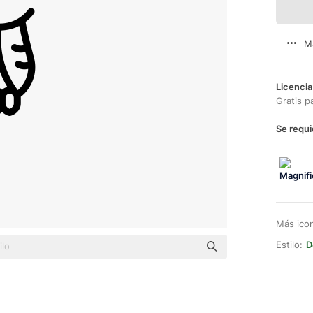
M
Licencia
Gratis p
Se requi
Más ico
Estilo:
D