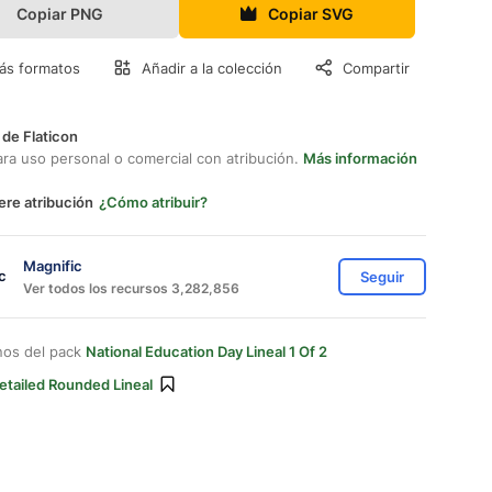
Copiar PNG
Copiar SVG
ás formatos
Añadir a la colección
Compartir
 de Flaticon
ara uso personal o comercial con atribución.
Más información
ere atribución
¿Cómo atribuir?
Magnific
Seguir
Ver todos los recursos 3,282,856
nos del pack
National Education Day Lineal 1 Of 2
etailed Rounded Lineal