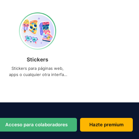
Stickers
Stickers para páginas web,
apps o cualquier otra interfaz
que necesites
Acceso para colaboradores
Hazte premium