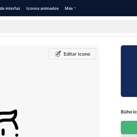
de interfaz
Iconos animados
Más
Editar icono
Búho ic