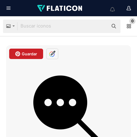
0
Guardar