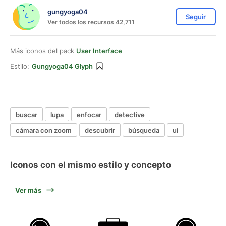
gungyoga04
Seguir
Ver todos los recursos 42,711
Más iconos del pack
User Interface
Estilo:
Gungyoga04 Glyph
buscar
lupa
enfocar
detective
cámara con zoom
descubrir
búsqueda
ui
Iconos con el mismo estilo y concepto
Ver más