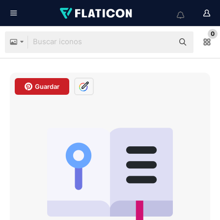
0
Guardar