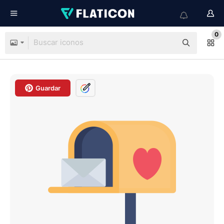
0
Guardar