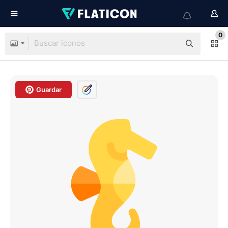
0
Guardar