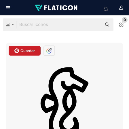
0
Guardar