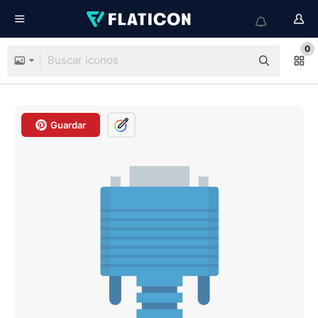
0
Guardar