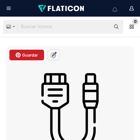
0
Guardar