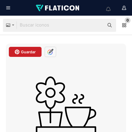
0
Guardar