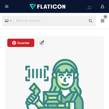
0
Guardar