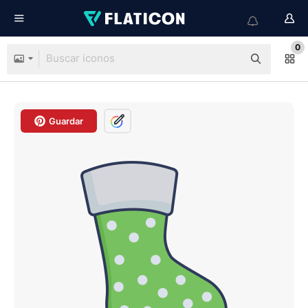
0
Guardar