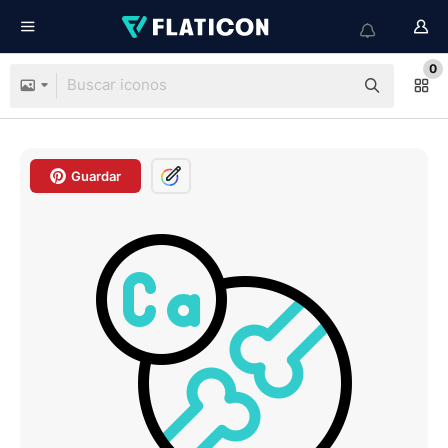
0
Guardar