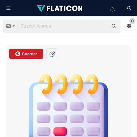
0
Guardar