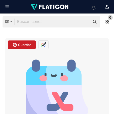
0
Guardar