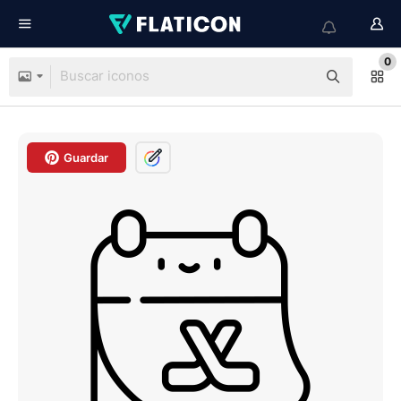
0
Guardar