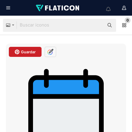
0
Guardar