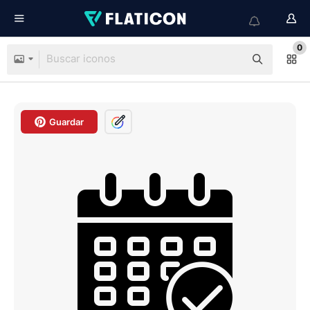
0
Guardar