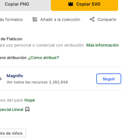
Copiar PNG
Copiar SVG
ás formatos
Añadir a la colección
Compartir
 de Flaticon
ara uso personal o comercial con atribución.
Más información
ere atribución
¿Cómo atribuir?
Magnific
Seguir
Ver todos los recursos 3,282,856
nos del pack
Hope
pecial Lineal
to de niños