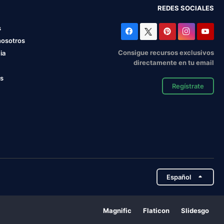
REDES SOCIALES
s
nosotros
Consigue recursos exclusivos
ia
directamente en tu email
os
Regístrate
Español
Magnific
Flaticon
Slidesgo