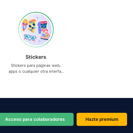
Stickers
Stickers para páginas web,
apps o cualquier otra interfaz
que necesites
Acceso para colaboradores
Hazte premium