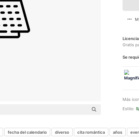
M
Licencia
Gratis p
Se requi
Más ico
Estilo:
S
fecha del calendario
diverso
cita romántica
años
even