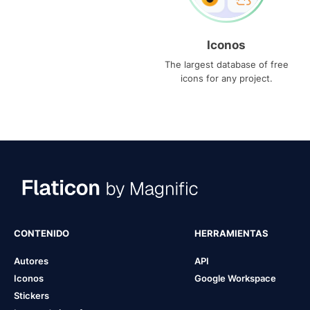
Iconos
The largest database of free
icons for any project.
CONTENIDO
HERRAMIENTAS
Autores
API
Iconos
Google Workspace
Stickers