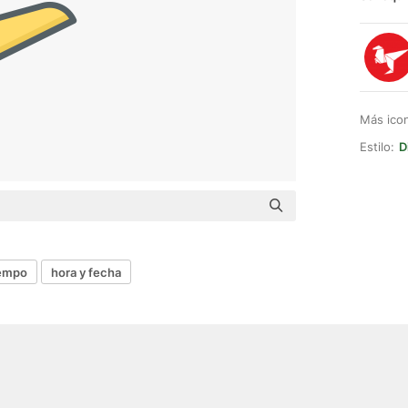
Más ico
Estilo:
D
iempo
hora y fecha