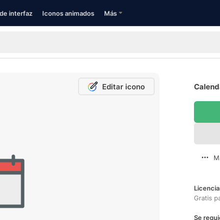
de interfaz
Iconos animados
Más
Editar icono
Calenda
M
Licencia
Gratis p
Se requi