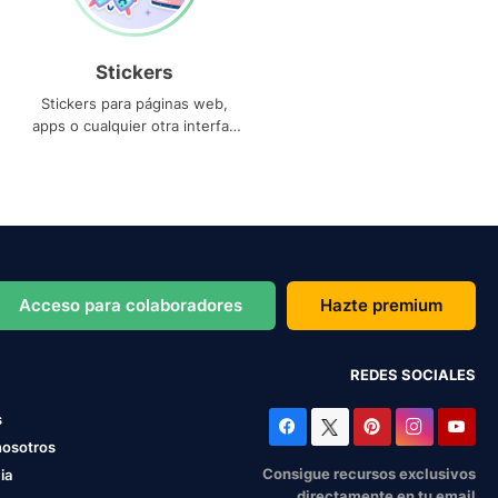
Stickers
Stickers para páginas web,
apps o cualquier otra interfaz
que necesites
Acceso para colaboradores
Hazte premium
REDES SOCIALES
s
nosotros
Consigue recursos exclusivos
ia
directamente en tu email