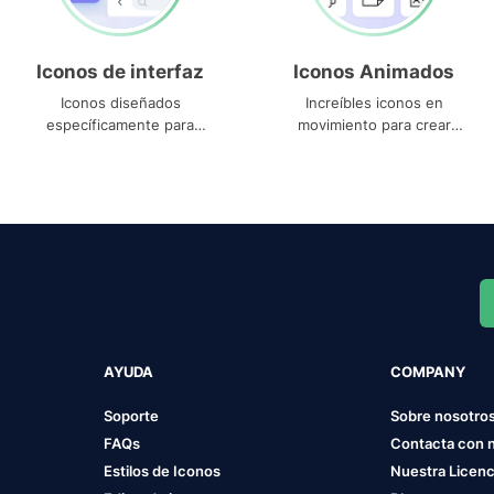
Iconos de interfaz
Iconos Animados
Iconos diseñados
Increíbles iconos en
específicamente para
movimiento para crear
interfaces
proyectos dinámicos
AYUDA
COMPANY
Soporte
Sobre nosotro
FAQs
Contacta con 
Estilos de Iconos
Nuestra Licenc