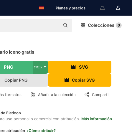
Planes y precios
Colecciones
0
rio icono gratis
PNG
SVG
512px
Copiar PNG
Copiar SVG
ás formatos
Añadir a la colección
Compartir
 de Flaticon
ara uso personal o comercial con atribución.
Más información
ere atribución
¿Cómo atribuir?