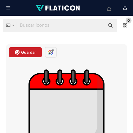
0
Guardar