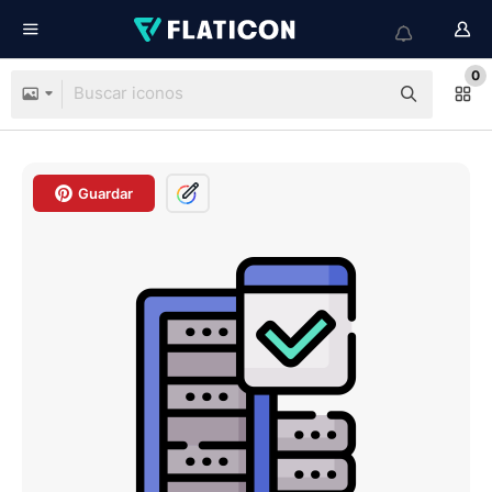
0
Guardar