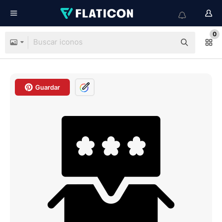
0
Guardar