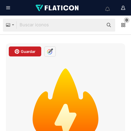
0
Guardar