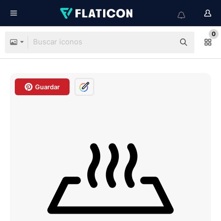
0
Guardar