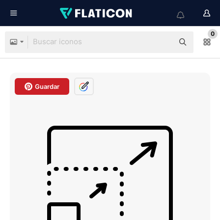
0
Guardar