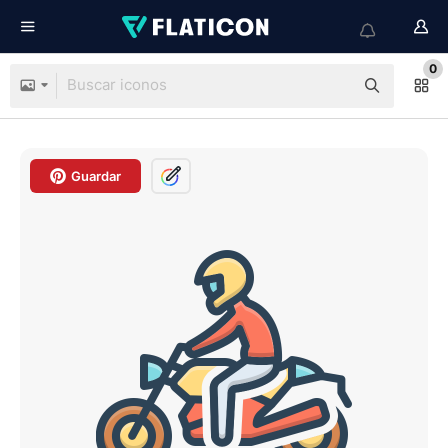
0
Guardar