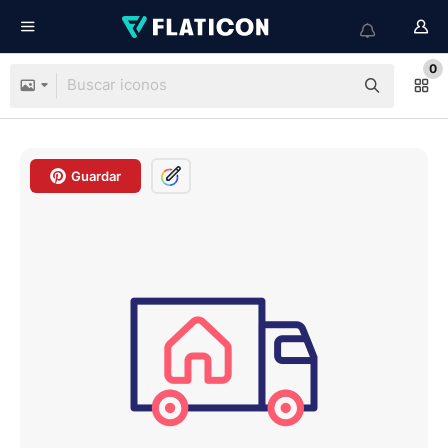
0
Guardar