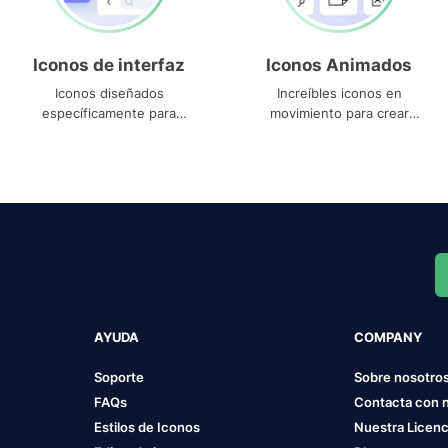
Iconos de interfaz
Iconos Animados
Iconos diseñados
Increíbles iconos en
específicamente para
movimiento para crear
interfaces
proyectos dinámicos
AYUDA
COMPANY
Soporte
Sobre nosotro
FAQs
Contacta con 
Estilos de Iconos
Nuestra Licenc