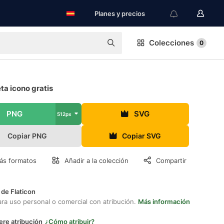
Planes y precios
Colecciones
0
a icono gratis
PNG
SVG
512px
Copiar PNG
Copiar SVG
ás formatos
Añadir a la colección
Compartir
 de Flaticon
ara uso personal o comercial con atribución.
Más información
ere atribución
¿Cómo atribuir?