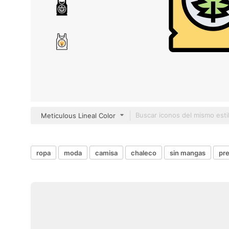
Meticulous Lineal Color
ropa
moda
camisa
chaleco
sin mangas
pr