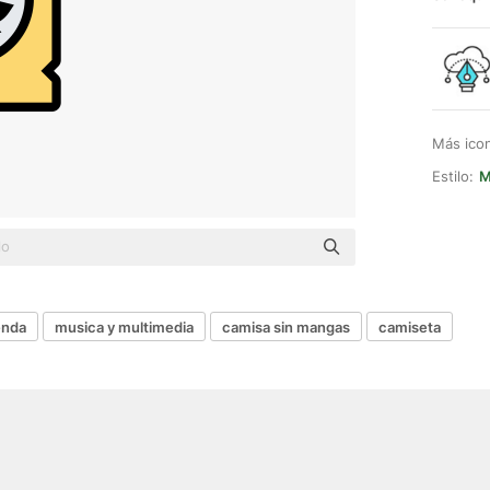
Más ico
Estilo:
M
enda
musica y multimedia
camisa sin mangas
camiseta