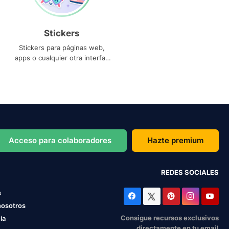
Stickers
Stickers para páginas web,
apps o cualquier otra interfaz
que necesites
Acceso para colaboradores
Hazte premium
REDES SOCIALES
s
nosotros
Consigue recursos exclusivos
ia
directamente en tu email