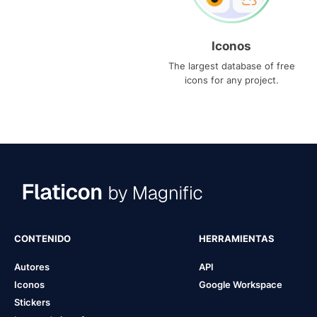
Iconos
The largest database of free
icons for any project.
CONTENIDO
HERRAMIENTAS
Autores
API
Iconos
Google Workspace
Stickers