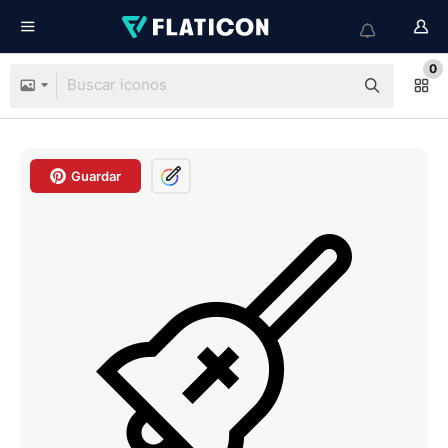
0
Guardar