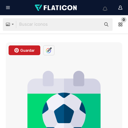
0
Guardar