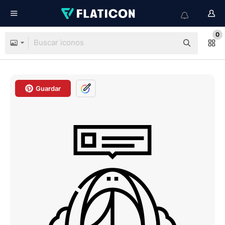
0
Guardar