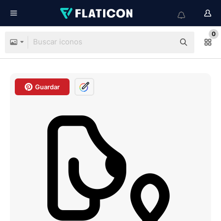
0
Guardar