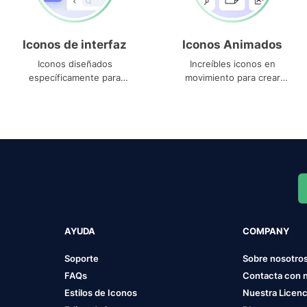
Iconos de interfaz
Iconos Animados
Iconos diseñados
Increíbles iconos en
específicamente para
movimiento para crear
interfaces
proyectos dinámicos
AYUDA
COMPANY
Soporte
Sobre nosotro
FAQs
Contacta con 
Estilos de Iconos
Nuestra Licenc