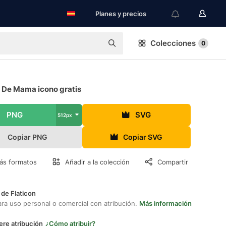
Planes y precios
Colecciones
0
 De Mama icono gratis
PNG
SVG
512px
Copiar PNG
Copiar SVG
ás formatos
Añadir a la colección
Compartir
 de Flaticon
ara uso personal o comercial con atribución.
Más información
ere atribución
¿Cómo atribuir?