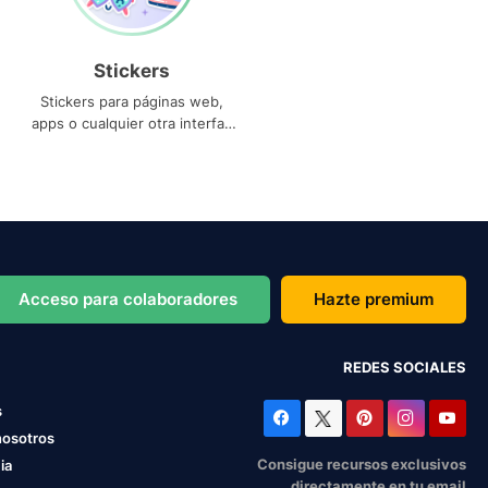
Stickers
Stickers para páginas web,
apps o cualquier otra interfaz
que necesites
Acceso para colaboradores
Hazte premium
REDES SOCIALES
s
nosotros
Consigue recursos exclusivos
ia
directamente en tu email