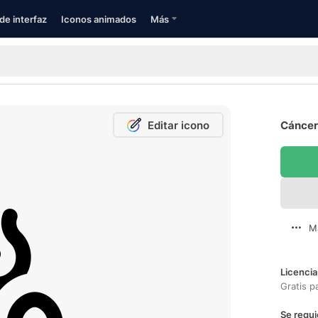
de interfaz
Iconos animados
Más
Editar icono
Cáncer
M
Licencia
Gratis p
Se requi