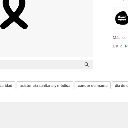
Más ico
Estilo:
P
idaridad
asistencia sanitaria y médica
cáncer de mama
dia de 