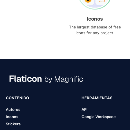
Iconos
The largest database of free
icons for any project.
CONTENIDO
HERRAMIENTAS
Autores
API
Iconos
Google Workspace
Stickers