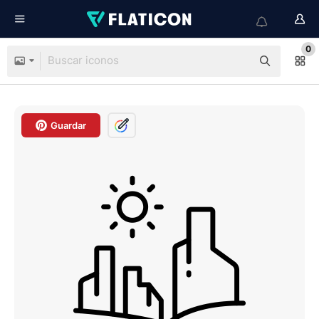
0
Guardar