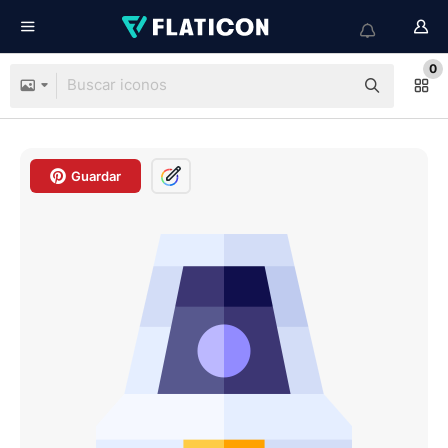
0
Guardar