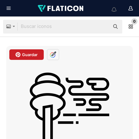
0
Guardar