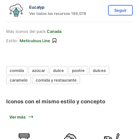
Eucalyp
Seguir
Ver todos los recursos 194,078
Más iconos del pack
Canada
Estilo:
Meticulous Line
comida
azúcar
dulce
postre
dulces
caramelo
comida y restaurante
Iconos con el mismo estilo y concepto
Ver más