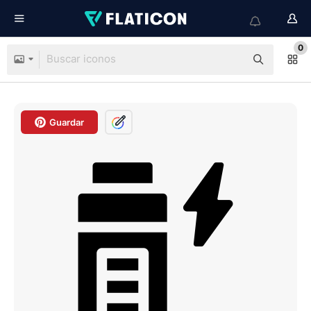
0
Guardar