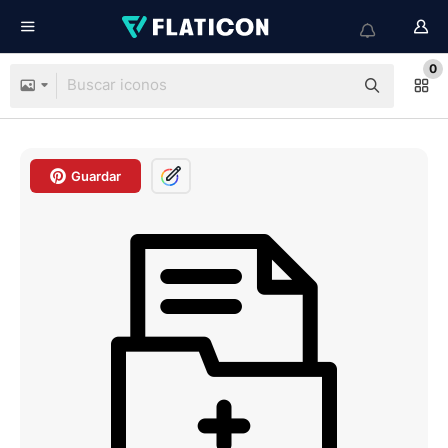
0
Guardar