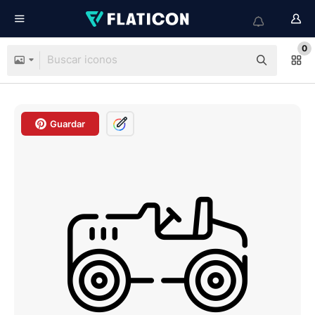
0
Guardar