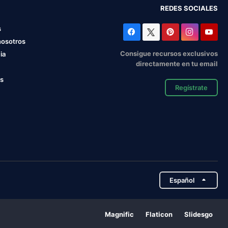
REDES SOCIALES
s
nosotros
Consigue recursos exclusivos
ia
directamente en tu email
os
Regístrate
Español
Magnific
Flaticon
Slidesgo