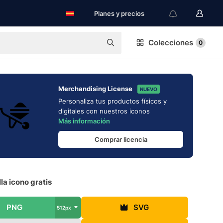
Planes y precios
Colecciones
0
Merchandising License
NUEVO
Personaliza tus productos físicos y
digitales con nuestros iconos
Más información
Comprar licencia
lla icono gratis
PNG
SVG
512px