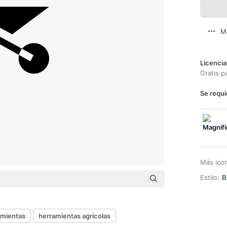
M
Licencia
Gratis p
Se requi
Más ico
Estilo:
B
amientas
herramientas agrícolas