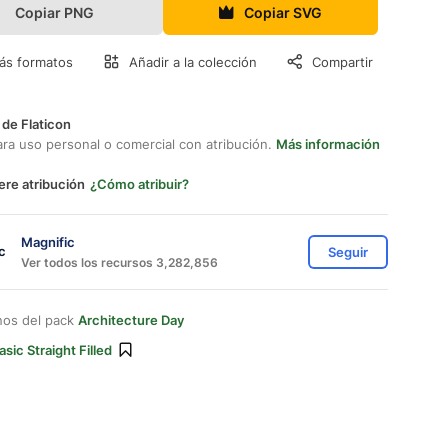
Copiar PNG
Copiar SVG
ás formatos
Añadir a la colección
Compartir
 de Flaticon
ara uso personal o comercial con atribución.
Más información
ere atribución
¿Cómo atribuir?
Magnific
Seguir
Ver todos los recursos 3,282,856
nos del pack
Architecture Day
asic Straight Filled