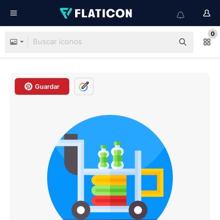
0
Guardar