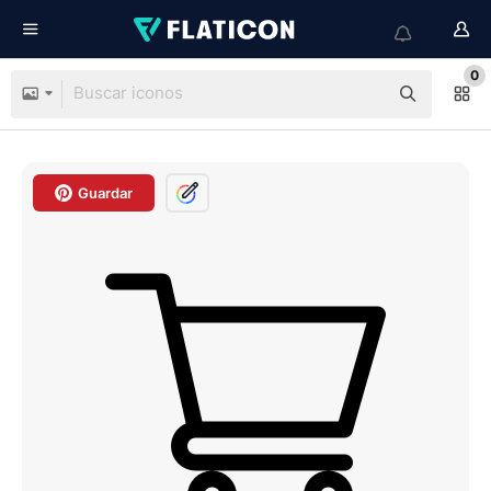
0
Guardar