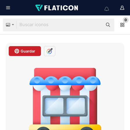
0
Guardar