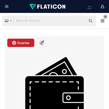
0
Guardar