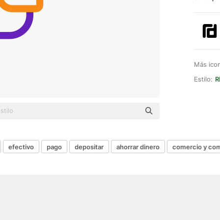
Más ico
Estilo:
R
efectivo
pago
depositar
ahorrar dinero
comercio y co