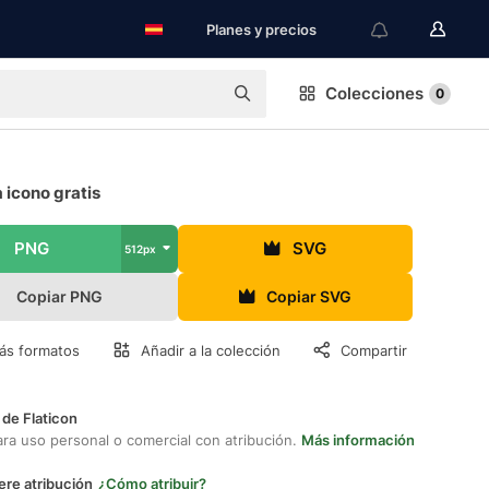
Planes y precios
Colecciones
0
 icono gratis
PNG
SVG
512px
Copiar PNG
Copiar SVG
ás formatos
Añadir a la colección
Compartir
 de Flaticon
ara uso personal o comercial con atribución.
Más información
ere atribución
¿Cómo atribuir?