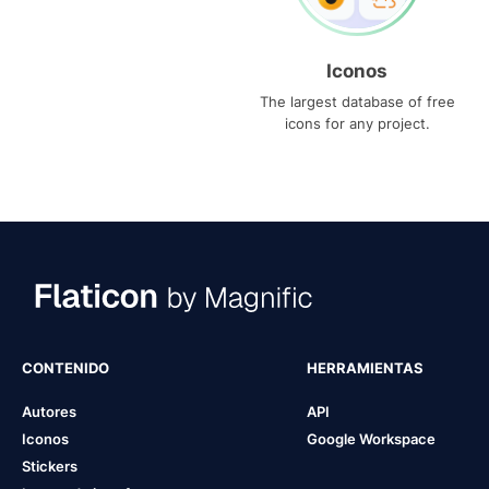
Iconos
The largest database of free
icons for any project.
CONTENIDO
HERRAMIENTAS
Autores
API
Iconos
Google Workspace
Stickers