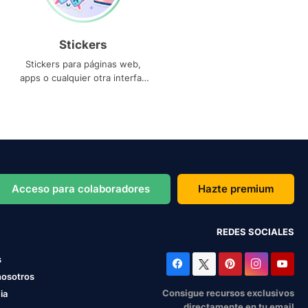
Stickers
Stickers para páginas web,
apps o cualquier otra interfaz
que necesites
Acceso para colaboradores
Hazte premium
REDES SOCIALES
s
nosotros
Consigue recursos exclusivos
ia
directamente en tu email