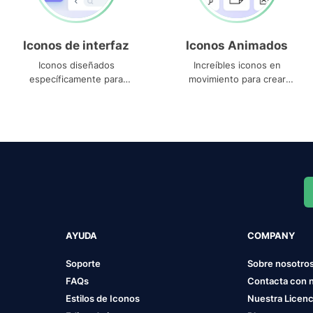
Iconos de interfaz
Iconos Animados
Iconos diseñados
Increíbles iconos en
específicamente para
movimiento para crear
interfaces
proyectos dinámicos
AYUDA
COMPANY
Soporte
Sobre nosotro
FAQs
Contacta con 
Estilos de Iconos
Nuestra Licenc