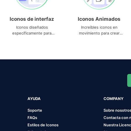
Iconos de interfaz
Iconos Animados
Iconos diseñados
Increíbles iconos en
específicamente para
movimiento para crear
interfaces
proyectos dinámicos
AYUDA
COMPANY
Soporte
Sobre nosotro
FAQs
Contacta con 
Estilos de Iconos
Nuestra Licenc