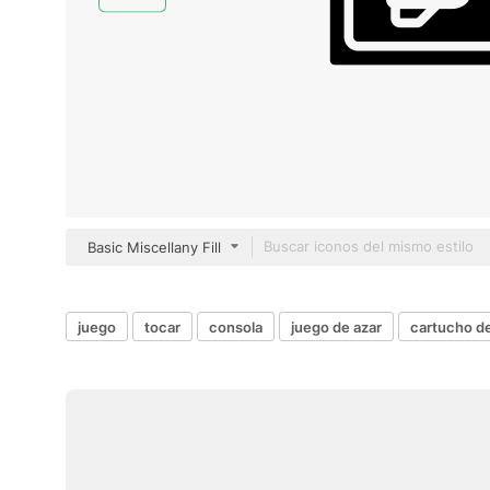
Basic Miscellany Fill
juego
tocar
consola
juego de azar
cartucho d