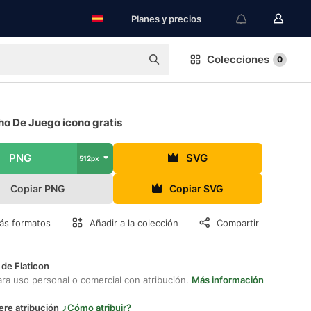
Planes y precios
Colecciones
0
ho De Juego icono gratis
PNG
SVG
512px
Copiar PNG
Copiar SVG
ás formatos
Añadir a la colección
Compartir
 de Flaticon
ara uso personal o comercial con atribución.
Más información
ere atribución
¿Cómo atribuir?