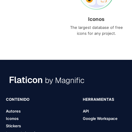
Iconos
The largest database of free
icons for any project.
CONTENIDO
HERRAMIENTAS
Autores
API
Iconos
Google Workspace
Stickers