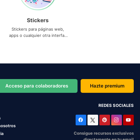
Stickers
Stickers para páginas web,
apps o cualquier otra interfaz
que necesites
Acceso para colaboradores
Hazte premium
REDES SOCIALES
s
nosotros
Consigue recursos exclusivos
ia
directamente en tu email