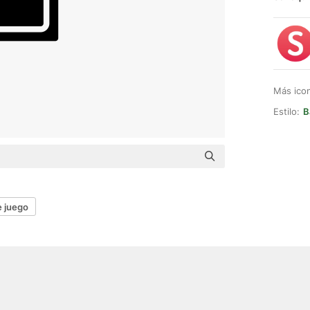
Más ico
Estilo:
B
e juego