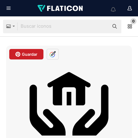
0
Guardar