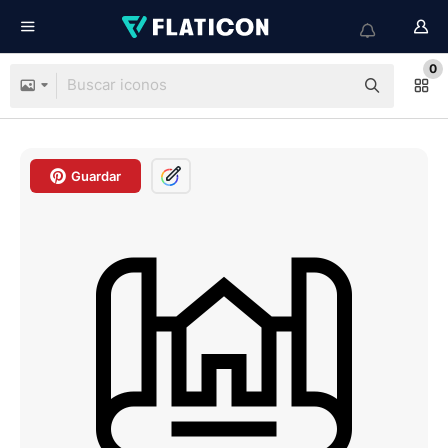
0
Guardar